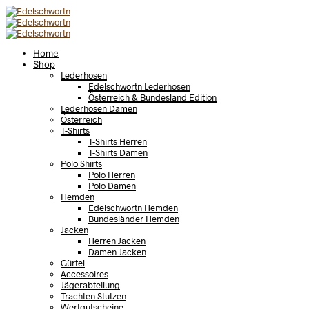
Home
Shop
Lederhosen
Edelschwortn Lederhosen
Österreich & Bundesland Edition
Lederhosen Damen
Österreich
T-Shirts
T-Shirts Herren
T-Shirts Damen
Polo Shirts
Polo Herren
Polo Damen
Hemden
Edelschwortn Hemden
Bundesländer Hemden
Jacken
Herren Jacken
Damen Jacken
Gürtel
Accessoires
Jägerabteilung
Trachten Stutzen
Wertgutscheine