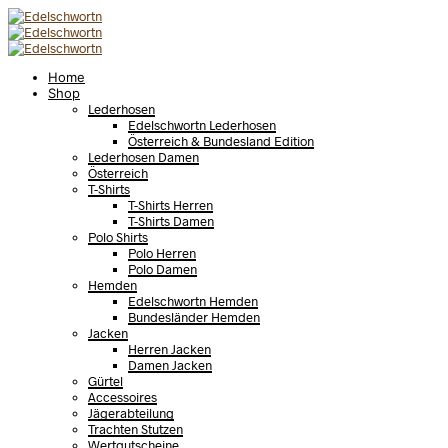
Home
Shop
Lederhosen
Edelschwortn Lederhosen
Österreich & Bundesland Edition
Lederhosen Damen
Österreich
T-Shirts
T-Shirts Herren
T-Shirts Damen
Polo Shirts
Polo Herren
Polo Damen
Hemden
Edelschwortn Hemden
Bundesländer Hemden
Jacken
Herren Jacken
Damen Jacken
Gürtel
Accessoires
Jägerabteilung
Trachten Stutzen
Wertgutscheine