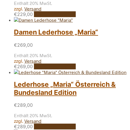
Enthält 20% MwSt.
zzgl.
Versand
Dieses
€
229,00
Ausführung wählen
Produkt
weist
mehrere
Damen Lederhose „Maria“
Varianten
auf.
€
269,00
Die
Optionen
Enthält 20% MwSt.
können
zzgl.
Versand
auf
Dieses
€
269,00
Ausführung wählen
der
Produkt
Produktseite
weist
gewählt
mehrere
Lederhose „Maria“ Österreich &
werden
Varianten
Bundesland Edition
auf.
Die
Optionen
€
289,00
können
Enthält 20% MwSt.
auf
zzgl.
Versand
der
Dieses
€
289,00
Ausführung wählen
Produktseite