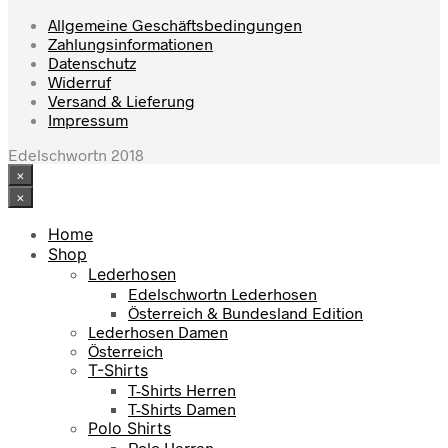
mehrere
Varianten
Allgemeine Geschäftsbedingungen
auf.
Zahlungsinformationen
Die
Datenschutz
Optionen
Widerruf
können
Versand & Lieferung
auf
Impressum
der
Produktseite
Edelschwortn 2018
gewählt
×
werden
×
Home
Shop
Lederhosen
Edelschwortn Lederhosen
Österreich & Bundesland Edition
Lederhosen Damen
Österreich
T-Shirts
T-Shirts Herren
T-Shirts Damen
Polo Shirts
Polo Herren