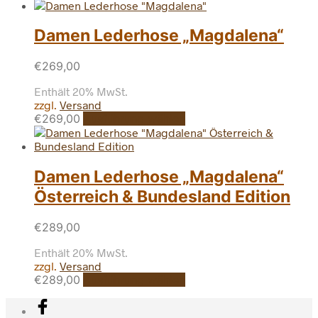
Produkt
gewählt
weist
werden
mehrere
Damen Lederhose „Magdalena“
Varianten
auf.
€
269,00
Die
Optionen
Enthält 20% MwSt.
können
zzgl.
Versand
auf
Dieses
€
269,00
Ausführung wählen
der
Produkt
Produktseite
weist
gewählt
mehrere
werden
Varianten
Damen Lederhose „Magdalena“
auf.
Österreich & Bundesland Edition
Die
Optionen
können
€
289,00
auf
Enthält 20% MwSt.
der
zzgl.
Versand
Produktseite
Dieses
€
289,00
Ausführung wählen
gewählt
Produkt
werden
weist