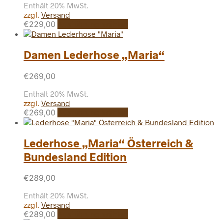
Enthält 20% MwSt.
zzgl.
Versand
Dieses
€
229,00
Ausführung wählen
Produkt
weist
mehrere
Damen Lederhose „Maria“
Varianten
auf.
€
269,00
Die
Optionen
Enthält 20% MwSt.
können
zzgl.
Versand
auf
Dieses
€
269,00
Ausführung wählen
der
Produkt
Produktseite
weist
gewählt
mehrere
Lederhose „Maria“ Österreich &
werden
Varianten
Bundesland Edition
auf.
Die
Optionen
€
289,00
können
Enthält 20% MwSt.
auf
zzgl.
Versand
der
Dieses
€
289,00
Ausführung wählen
Produktseite