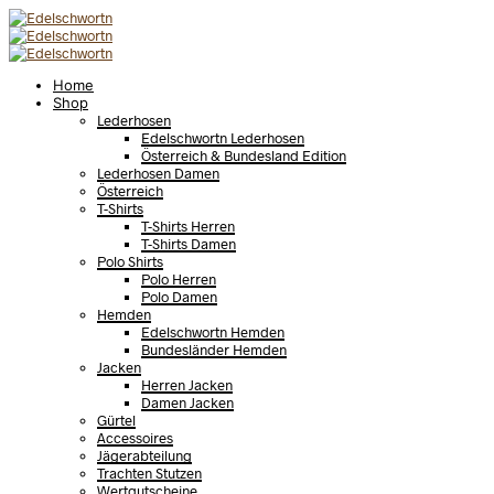
Home
Shop
Lederhosen
Edelschwortn Lederhosen
Österreich & Bundesland Edition
Lederhosen Damen
Österreich
T-Shirts
T-Shirts Herren
T-Shirts Damen
Polo Shirts
Polo Herren
Polo Damen
Hemden
Edelschwortn Hemden
Bundesländer Hemden
Jacken
Herren Jacken
Damen Jacken
Gürtel
Accessoires
Jägerabteilung
Trachten Stutzen
Wertgutscheine