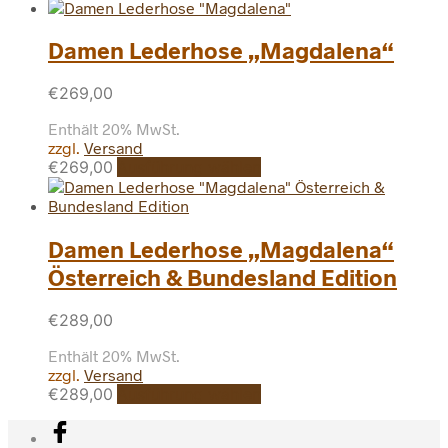
Produkt
gewählt
weist
werden
mehrere
Damen Lederhose „Magdalena“
Varianten
auf.
€
269,00
Die
Optionen
Enthält 20% MwSt.
können
zzgl.
Versand
auf
Dieses
€
269,00
Ausführung wählen
der
Produkt
Produktseite
weist
gewählt
mehrere
werden
Varianten
Damen Lederhose „Magdalena“
auf.
Österreich & Bundesland Edition
Die
Optionen
können
€
289,00
auf
Enthält 20% MwSt.
der
zzgl.
Versand
Produktseite
Dieses
€
289,00
Ausführung wählen
gewählt
Produkt
werden
weist