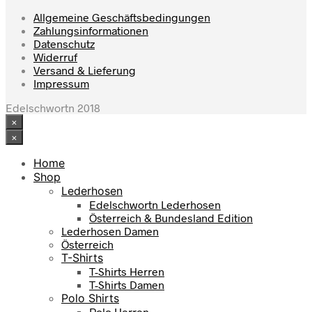
mehrere
Varianten
Allgemeine Geschäftsbedingungen
auf.
Zahlungsinformationen
Die
Datenschutz
Optionen
Widerruf
können
Versand & Lieferung
auf
Impressum
der
Produktseite
Edelschwortn 2018
gewählt
×
werden
×
Home
Shop
Lederhosen
Edelschwortn Lederhosen
Österreich & Bundesland Edition
Lederhosen Damen
Österreich
T-Shirts
T-Shirts Herren
T-Shirts Damen
Polo Shirts
Polo Herren