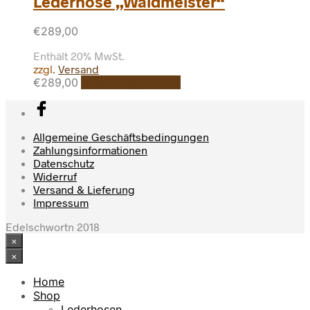
Lederhose „Waldmeister“
werden
Varianten
auf.
€
289,00
Die
Optionen
Enthält 20% MwSt.
können
zzgl.
Versand
auf
Dieses
€
289,00
Ausführung wählen
der
Produkt
Produktseite
weist
gewählt
mehrere
werden
Varianten
Allgemeine Geschäftsbedingungen
auf.
Zahlungsinformationen
Die
Datenschutz
Optionen
Widerruf
können
Versand & Lieferung
auf
Impressum
der
Produktseite
Edelschwortn 2018
gewählt
×
werden
×
Home
Shop
Lederhosen