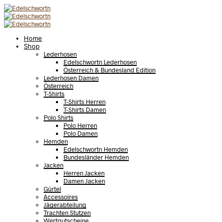
Home
Shop
Lederhosen
Edelschwortn Lederhosen
Österreich & Bundesland Edition
Lederhosen Damen
Österreich
T-Shirts
T-Shirts Herren
T-Shirts Damen
Polo Shirts
Polo Herren
Polo Damen
Hemden
Edelschwortn Hemden
Bundesländer Hemden
Jacken
Herren Jacken
Damen Jacken
Gürtel
Accessoires
Jägerabteilung
Trachten Stutzen
Wertgutscheine