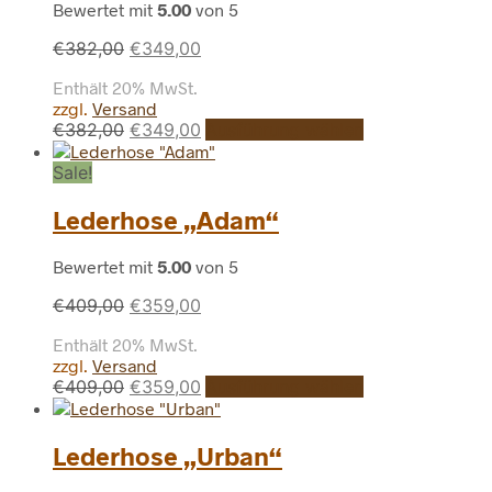
Bewertet mit
5.00
von 5
Optionen
können
Ursprünglicher
Aktueller
€
382,00
€
349,00
auf
Preis
Preis
der
Enthält 20% MwSt.
war:
ist:
Produktseite
zzgl.
Versand
€382,00
€349,00.
gewählt
Ursprünglicher
Aktueller
Dieses
€
382,00
€
349,00
Ausführung wählen
werden
Produkt
Preis
Preis
weist
Sale!
war:
ist:
mehrere
€382,00
€349,00.
Varianten
Lederhose „Adam“
auf.
Die
Bewertet mit
5.00
von 5
Optionen
können
Ursprünglicher
Aktueller
€
409,00
€
359,00
auf
Preis
Preis
der
Enthält 20% MwSt.
war:
ist:
Produktseite
zzgl.
Versand
€409,00
€359,00.
gewählt
Ursprünglicher
Aktueller
Dieses
€
409,00
€
359,00
Ausführung wählen
werden
Produkt
Preis
Preis
weist
war:
ist:
mehrere
Lederhose „Urban“
€409,00
€359,00.
Varianten
auf.