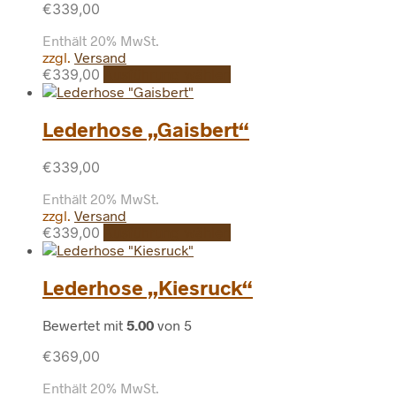
€
339,00
Die
Optionen
Enthält 20% MwSt.
können
zzgl.
Versand
auf
Dieses
€
339,00
Ausführung wählen
der
Produkt
Produktseite
weist
gewählt
mehrere
Lederhose „Gaisbert“
werden
Varianten
auf.
€
339,00
Die
Optionen
Enthält 20% MwSt.
können
zzgl.
Versand
auf
Dieses
€
339,00
Ausführung wählen
der
Produkt
Produktseite
weist
gewählt
mehrere
Lederhose „Kiesruck“
werden
Varianten
auf.
Bewertet mit
5.00
von 5
Die
Optionen
€
369,00
können
auf
Enthält 20% MwSt.