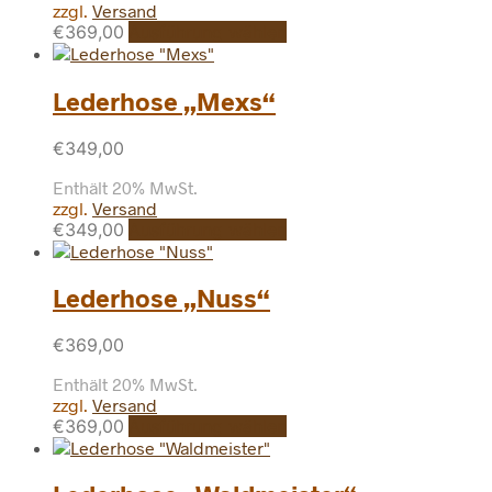
der
zzgl.
Versand
Produktseite
Dieses
€
369,00
Ausführung wählen
gewählt
Produkt
werden
weist
mehrere
Lederhose „Mexs“
Varianten
auf.
€
349,00
Die
Optionen
Enthält 20% MwSt.
können
zzgl.
Versand
auf
Dieses
€
349,00
Ausführung wählen
der
Produkt
Produktseite
weist
gewählt
mehrere
Lederhose „Nuss“
werden
Varianten
auf.
€
369,00
Die
Optionen
Enthält 20% MwSt.
können
zzgl.
Versand
auf
Dieses
€
369,00
Ausführung wählen
der
Produkt
Produktseite
weist
gewählt
mehrere