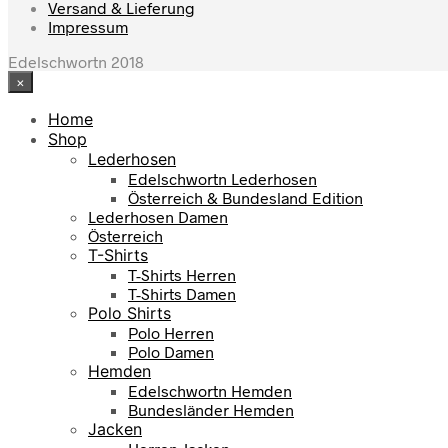
können
Versand & Lieferung
auf
Impressum
der
Produktseite
Edelschwortn 2018
gewählt
×
werden
Home
Shop
Lederhosen
Edelschwortn Lederhosen
Österreich & Bundesland Edition
Lederhosen Damen
Österreich
T-Shirts
T-Shirts Herren
T-Shirts Damen
Polo Shirts
Polo Herren
Polo Damen
Hemden
Edelschwortn Hemden
Bundesländer Hemden
Jacken