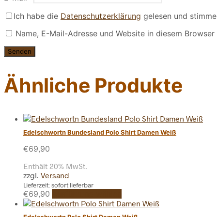
Ich habe die
Datenschutzerklärung
gelesen und stimme 
Name, E-Mail-Adresse und Website in diesem Browser 
Ähnliche Produkte
Edelschwortn Bundesland Polo Shirt Damen Weiß
€
69,90
Enthält 20% MwSt.
zzgl.
Versand
Lieferzeit: sofort lieferbar
Dieses
€
69,90
Ausführung wählen
Produkt
weist
Edelschwortn Polo Shirt Damen Weiß