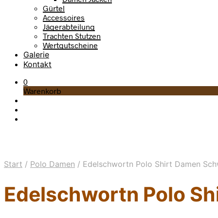
Gürtel
Accessoires
Jägerabteilung
Trachten Stutzen
Wertgutscheine
Galerie
Kontakt
0
Warenkorb
Start
/
Polo Damen
/
Edelschwortn Polo Shirt Damen Sch
Edelschwortn Polo Sh