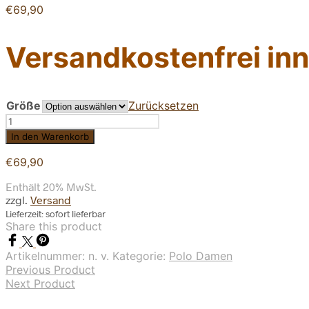
€
69,90
Versandkostenfrei inn
Größe
Zurücksetzen
Edelschwortn
Polo
In den Warenkorb
Shirt
Damen
€
69,90
Schwarz
Enthält 20% MwSt.
Menge
zzgl.
Versand
Lieferzeit: sofort lieferbar
Share this product
Artikelnummer:
n. v.
Kategorie:
Polo Damen
Previous Product
Next Product