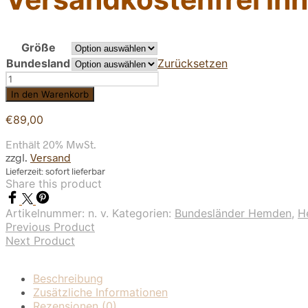
Größe
Bundesland
Zurücksetzen
Bundesland
Hemden
In den Warenkorb
Schwarz
Menge
€
89,00
Enthält 20% MwSt.
zzgl.
Versand
Lieferzeit: sofort lieferbar
Share this product
Artikelnummer:
n. v.
Kategorien:
Bundesländer Hemden
,
H
Previous Product
Next Product
Beschreibung
Zusätzliche Informationen
Rezensionen (0)