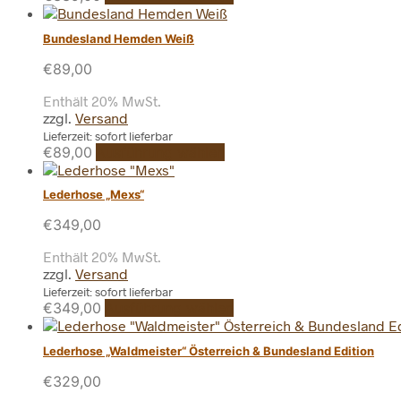
Produkt
weist
Bundesland Hemden Weiß
mehrere
Varianten
€
89,00
auf.
Die
Enthält 20% MwSt.
Optionen
zzgl.
Versand
können
Lieferzeit: sofort lieferbar
auf
Dieses
€
89,00
Ausführung wählen
der
Produkt
Produktseite
weist
Lederhose „Mexs“
gewählt
mehrere
werden
Varianten
€
349,00
auf.
Die
Enthält 20% MwSt.
Optionen
zzgl.
Versand
können
Lieferzeit: sofort lieferbar
auf
Dieses
€
349,00
Ausführung wählen
der
Produkt
Produktseite
weist
Lederhose „Waldmeister“ Österreich & Bundesland Edition
gewählt
mehrere
werden
Varianten
€
329,00
auf.