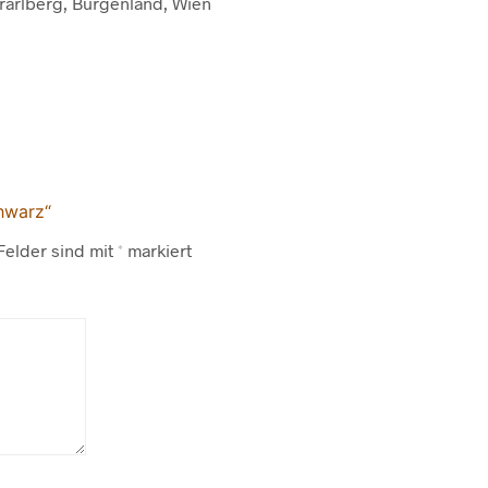
orarlberg, Burgenland, Wien
hwarz“
Felder sind mit
*
markiert