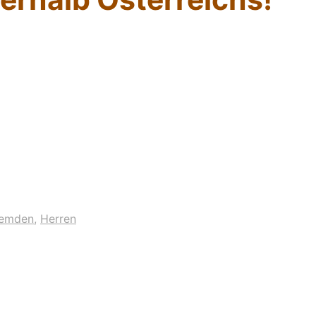
emden
,
Herren