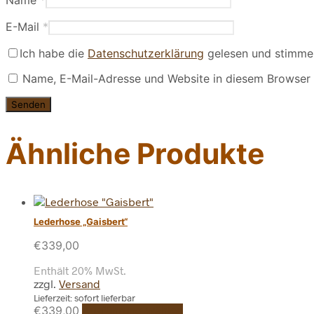
Name
*
E-Mail
*
Ich habe die
Datenschutzerklärung
gelesen und stimme 
Name, E-Mail-Adresse und Website in diesem Browser 
Ähnliche Produkte
Lederhose „Gaisbert“
€
339,00
Enthält 20% MwSt.
zzgl.
Versand
Lieferzeit: sofort lieferbar
Dieses
€
339,00
Ausführung wählen